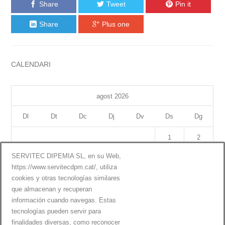
Share
Tweet
Pin it
Share
Plus one
CALENDARI
agost 2026
Dl
Dt
Dc
Dj
Dv
Ds
Dg
1
2
SERVITEC DIPEMIA SL, en su Web,
3
4
5
6
7
8
9
https://www.servitecdpm.cat/, utiliza
cookies y otras tecnologías similares
10
11
12
13
14
15
16
que almacenan y recuperan
información cuando navegas. Estas
17
18
19
20
21
22
23
tecnologías pueden servir para
24
25
26
27
28
29
30
finalidades diversas, como reconocer