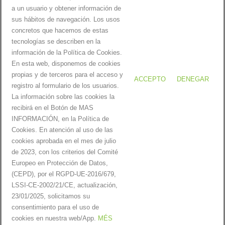
a un usuario y obtener información de
31
sus hábitos de navegación. Los usos
concretos que hacemos de estas
« març
tecnologías se describen en la
información de la Política de Cookies.
En esta web, disponemos de cookies
propias y de terceros para el acceso y
ACCEPTO
DENEGAR
registro al formulario de los usuarios.
La información sobre las cookies la
Servitecdpm |
Avís Legal i Política de privacitat
|
Política de cookies
recibirá en el Botón de MAS
INFORMACIÓN, en la Política de
Cookies. En atención al uso de las
cookies aprobada en el mes de julio
Inici
de 2023, con los criterios del Comité
Serveis
Europeo en Protección de Datos,
Productes
(CEPD), por el RGPD-UE-2016/679,
Reparacions
LSSI-CE-2002/21/CE, actualización,
Blog
23/01/2025, solicitamos su
Qui som
consentimiento para el uso de
Contacte
cookies en nuestra web/App.
MÉS