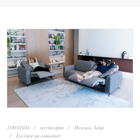
11/03/2024
servitecdpm
Descans
,
Salut
Escriure un comentari