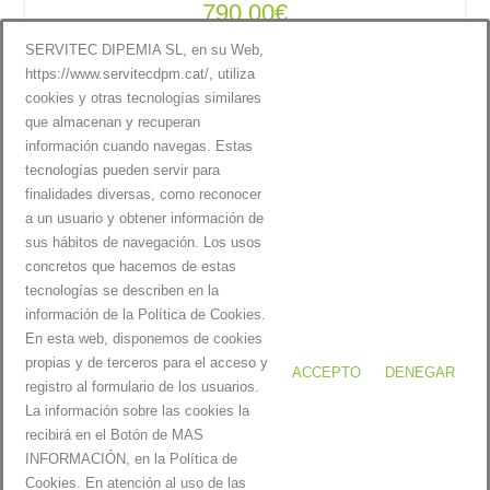
790,00
€
SERVITEC DIPEMIA SL, en su Web,
Afegir a la cistella
https://www.servitecdpm.cat/, utiliza
cookies y otras tecnologías similares
que almacenan y recuperan
Afegir a la cistella
información cuando navegas. Estas
tecnologías pueden servir para
finalidades diversas, como reconocer
a un usuario y obtener información de
sus hábitos de navegación. Los usos
concretos que hacemos de estas
tecnologías se describen en la
información de la Política de Cookies.
En esta web, disponemos de cookies
propias y de terceros para el acceso y
ACCEPTO
DENEGAR
registro al formulario de los usuarios.
La información sobre las cookies la
Servitecdpm |
Avís Legal i Política de privacitat
|
Política de cookies
recibirá en el Botón de MAS
INFORMACIÓN, en la Política de
Cookies. En atención al uso de las