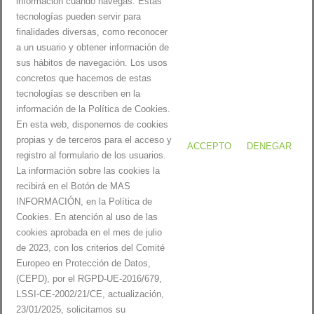
información cuando navegas. Estas
17
18
19
20
21
22
23
tecnologías pueden servir para
24
25
26
27
28
29
30
finalidades diversas, como reconocer
a un usuario y obtener información de
31
sus hábitos de navegación. Los usos
concretos que hacemos de estas
« març
tecnologías se describen en la
información de la Política de Cookies.
En esta web, disponemos de cookies
propias y de terceros para el acceso y
ACCEPTO
DENEGAR
registro al formulario de los usuarios.
La información sobre las cookies la
Servitecdpm |
Avís Legal i Política de privacitat
|
Política de cookies
recibirá en el Botón de MAS
INFORMACIÓN, en la Política de
Cookies. En atención al uso de las
cookies aprobada en el mes de julio
Inici
de 2023, con los criterios del Comité
Serveis
Europeo en Protección de Datos,
Productes
(CEPD), por el RGPD-UE-2016/679,
Reparacions
LSSI-CE-2002/21/CE, actualización,
Blog
23/01/2025, solicitamos su