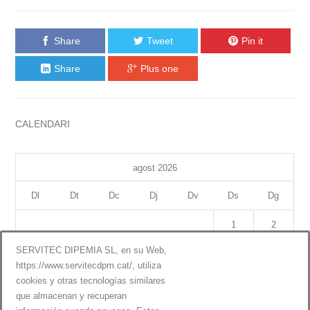
Share
Tweet
Pin it
Share
Plus one
CALENDARI
agost 2026
Dl
Dt
Dc
Dj
Dv
Ds
Dg
1
2
SERVITEC DIPEMIA SL, en su Web,
3
4
5
6
7
8
9
https://www.servitecdpm.cat/, utiliza
cookies y otras tecnologías similares
10
11
12
13
14
15
16
que almacenan y recuperan