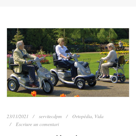
23/11/2021
servitecdpm
Ortopèdia
,
Vida
Escriure un comentari