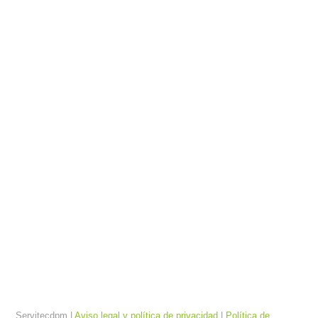
Silla de ruedas eléctrica Power Live
1.300,00
€
Servitecdpm |
Aviso legal y política de privacidad
|
Política de