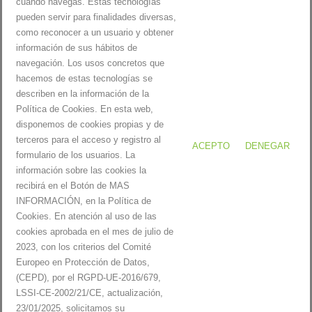
cuando navegas. Estas tecnologías
24
25
26
27
28
29
30
pueden servir para finalidades diversas,
como reconocer a un usuario y obtener
31
información de sus hábitos de
navegación. Los usos concretos que
« Mar
hacemos de estas tecnologías se
describen en la información de la
Política de Cookies. En esta web,
disponemos de cookies propias y de
terceros para el acceso y registro al
ACEPTO
DENEGAR
formulario de los usuarios. La
Servitecdpm |
Aviso legal y política de privacidad
|
Política de
información sobre las cookies la
cookies
recibirá en el Botón de MAS
INFORMACIÓN, en la Política de
Cookies. En atención al uso de las
cookies aprobada en el mes de julio de
Inicio
2023, con los criterios del Comité
Servicios
Europeo en Protección de Datos,
Productos
(CEPD), por el RGPD-UE-2016/679,
Reparaciones
LSSI-CE-2002/21/CE, actualización,
Blog
23/01/2025, solicitamos su