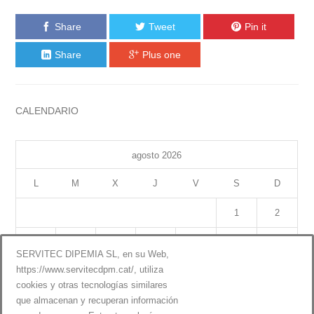
Share
Tweet
Pin it
Share
Plus one
CALENDARIO
agosto 2026
L
M
X
J
V
S
D
1
2
3
4
5
6
7
8
9
SERVITEC DIPEMIA SL, en su Web,
https://www.servitecdpm.cat/, utiliza
10
11
12
13
14
15
16
cookies y otras tecnologías similares
que almacenan y recuperan información
17
18
19
20
21
22
23