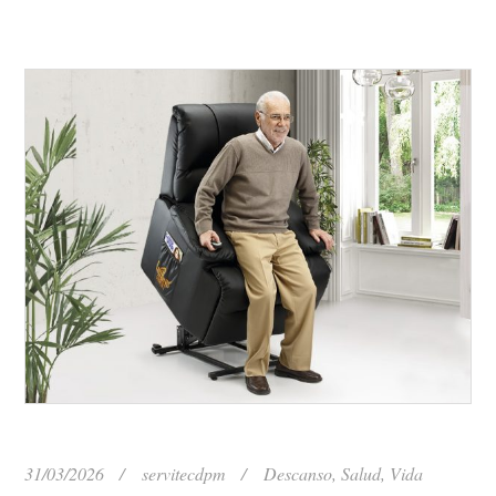
31/03/2026
servitecdpm
Descanso
,
Salud
,
Vida