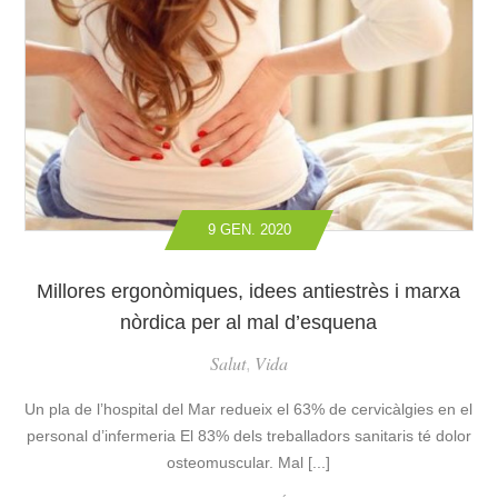
1
C
.
I
2
D
9
’
6
I
T
N
R
V
A
E
S
S
9 GEN. 2020
P
T
L
I
A
G
Millores ergonòmiques, idees antiestrès i marxa
N
A
nòrdica per al mal d’esquena
T
C
A
Salut
Vida
I
,
M
Ó
E
Un pla de l’hospital del Mar redueix el 63% de cervicàlgies en el
D
N
E
personal d’infermeria El 83% dels treballadors sanitaris té dolor
T
L
osteomuscular. Mal [...]
S
A