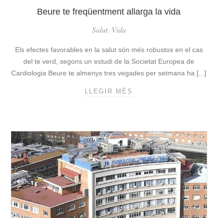
I
Beure te freqüentment allarga la vida
N
D
T
Salut
Vida
,
E
E
E
L
Els efectes favorables en la salut són més robustos en el cas
S
2
del te verd, segons un estudi de la Societat Europea de
A
0
Cardiologia Beure te almenys tres vegades per setmana ha [...]
N
2
T
3
LLEGIR MÉS
B
I
E
E
U
S
R
T
E
R
T
È
E
S
F
I
R
M
E
A
Q
R
Ü
X