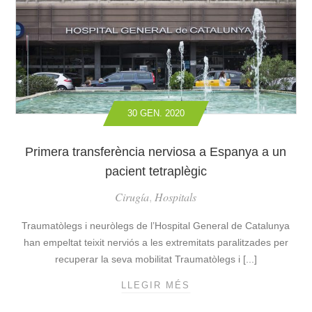
C
A
O
B
R
A
O
R
N
C
A
E
V
L
I
30 GEN. 2020
O
R
N
U
A
Primera transferència nerviosa a Espanya a un
S
S
pacient tetraplègic
D
Ó
E
N
Cirugía
Hospitals
,
L
P
A
E
Traumatòlegs i neuròlegs de l’Hospital General de Catalunya
X
R
han empeltat teixit nerviós a les extremitats paralitzades per
I
L
recuperar la seva mobilitat Traumatòlegs i [...]
N
A
A
P
LLEGIR MÉS
P
?
O
R