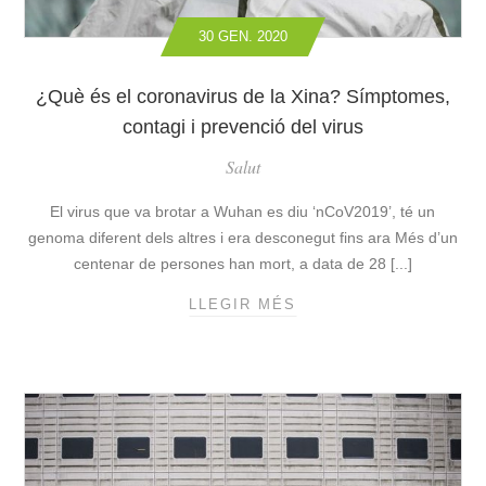
S
30 GEN. 2020
C
A
S
¿Què és el coronavirus de la Xina? Símptomes,
O
contagi i prevenció del virus
S
Salut
D
’
El virus que va brotar a Wuhan es diu ‘nCoV2019’, té un
A
S
genoma diferent dels altres i era desconegut fins ara Més d’un
M
centenar de persones han mort, a data de 28 [...]
A
LLEGIR MÉS
¿
I
Q
N
U
F
È
A
É
N
S
T
E
I
L
L