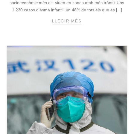
socioeconòmic més alt: viuen en zones amb més trànsit Uns
1.230 casos d’asma infantil, un 48% de tots els que es [...]
LLEGIR MÉS
G
A
I
R
E
B
É
L
A
M
E
I
T
A
T
D
E
L