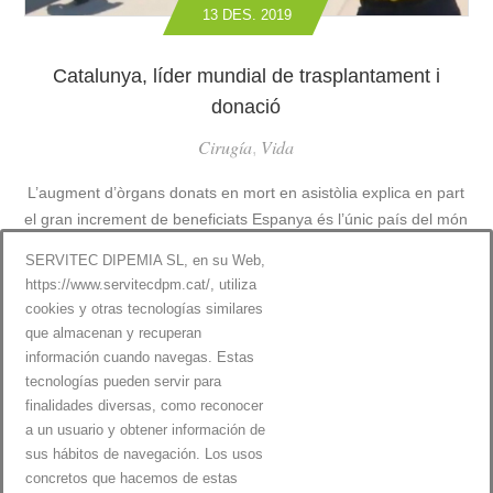
C
P
13 DES. 2019
A
I
P
T
Catalunya, líder mundial de trasplantament i
T
A
A
L
donació
M
S
Cirugía
Vida
,
É
D
S
’
L’augment d’òrgans donats en mort en asistòlia explica en part
D
E
el gran increment de beneficiats Espanya és l’únic país del món
E
S
N
que compta amb més [...]
P
SERVITEC DIPEMIA SL, en su Web,
O
A
https://www.servitecdpm.cat/, utiliza
LLEGIR MÉS
C
U
N
cookies y otras tecnologías similares
A
M
Y
que almacenan y recuperan
T
I
A
información cuando navegas. Estas
A
L
tecnologías pueden servir para
L
I
finalidades diversas, como reconocer
U
O
a un usuario y obtener información de
N
N
sus hábitos de navegación. Los usos
1
2
…
12
13
Y
S
concretos que hacemos de estas
A
D