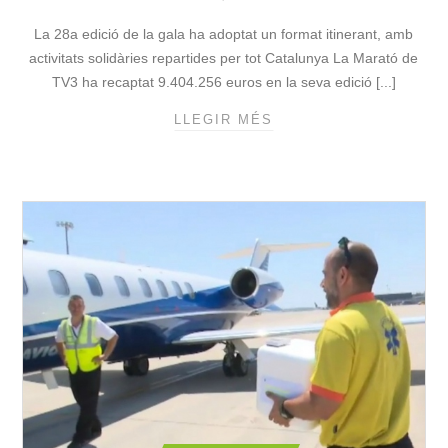
N
La 28a edició de la gala ha adoptat un format itinerant, amb
Q
U
activitats solidàries repartides per tot Catalunya La Marató de
I
TV3 ha recaptat 9.404.256 euros en la seva edició [...]
N
LLEGIR MÉS
L
G
A
D
M
E
A
L
R
S
A
M
T
I
Ó
L
D
L
E
O
T
R
V
S
3
H
R
O
E
S