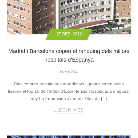
E
A
N
N
T
Ò
M
R
E
D
27 DES. 2019
N
I
T
C
A
Madrid i Barcelona copen el rànquing dels millors
A
L
P
hospitals d’Espanya
L
E
A
Hospitals
R
R
A
G
Cinc centres hospitalaris madrilenys i quatre barcelonins
L
A
lideren el top 10 de l’Índex d’Excel·lència Hospitalària d’aquest
M
L
A
any La Fundación Jiménez Díaz de [...]
A
L
V
LLEGIR MÉS
M
D
I
A
’
D
D
E
A
R
S
I