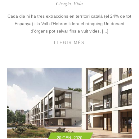
Cirugía
Vida
,
V
V
E
I
Cada dia hi ha tres extraccions en territori català (el 24% de tot
N
O
Espanya) i la Vall d’Hebron lidera el rànquing Un donant
C
S
d’òrgans pot salvar fins a vuit vides, [...]
I
A
Ó
A
LLEGIR MÉS
R
D
E
È
E
S
C
L
P
O
V
A
R
I
N
D
R
Y
H
U
A
I
S
A
S
U
T
N
Ò
P
R
A
I
C
C
I
20 GEN. 2020
: