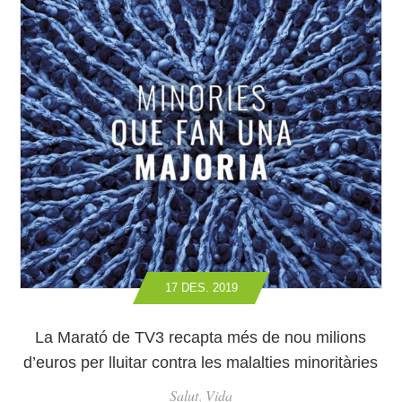
Q
D
U
I
E
B
N
A
A
R
C
E
L
O
N
A
C
O
P
17 DES. 2019
E
N
E
La Marató de TV3 recapta més de nou milions
L
d’euros per lluitar contra les malalties minoritàries
R
Salut
Vida
À
,