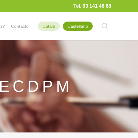
Tel. 93 141 46 68
os?
Contacto
Català
Castellano
TECDPM