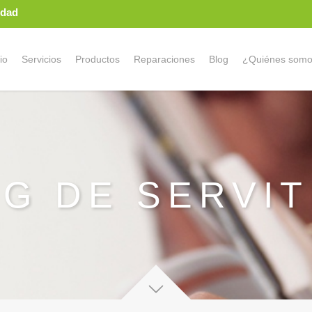
idad
io
Servicios
Productos
Reparaciones
Blog
¿Quiénes som
OG DE SERVI