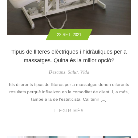
L
A
M
I
L
22 SET. 2021
L
O
R
Tipus de lliteres elèctriques i hidràuliques per a
B
massatges. Quina és la millor opció?
U
Descans
Salut
Vida
T
,
,
A
Els diferents tipus de lliteres per a massatges donen diferents
C
A
resultats perquè influeixen en la comoditat de client. I, a més,
D
també a la de l’esteticista. Cal tenir [...]
E
LLEGIR MÉS
T
R
I
E
P
L
U
A
S