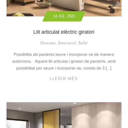
U
T
T
R
14 JUL. 2021
A
I
C
C
A
Llit articulat elèctric giratori
A
R
Descans
Innovació
Salut
,
,
E
C
Possibilita als pacients seure i incorporar-se de manera
L
autònoma. Aquest llit articulat i giratori de pacients, amb
I
possibilitat per seure i incorporar-se, consta de 3 [...]
N
A
LLEGIR MÉS
L
B
L
L
I
E
T
E
A
L
R
È
T
C
I
T