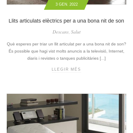
3 GEN. 2022
R
A
R
Llits articulats elèctrics per a una bona nit de son
E
Descans
Salut
L
,
M
Què esperes per triar un llit articulat per a una bona nit de son?
I
L
És possible que hagi vist molts anuncis a la televisió, Internet,
L
diaris i revistes o tanques publicitàries [...]
O
LLEGIR MÉS
L
R
L
L
I
L
T
I
S
T
A
A
R
R
T
T
I
I
C
C