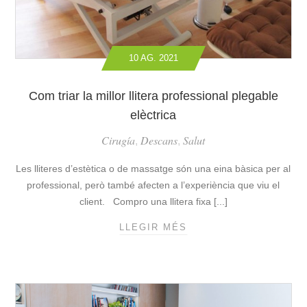
I
S
S
S
E
A
L
T
10 AG. 2021
È
G
C
E
T
Com triar la millor llitera professional plegable
S
R
.
elèctrica
I
Q
Cirugía
Descans
Salut
C
U
,
,
S
I
Les lliteres d’estètica o de massatge són una eina bàsica per al
,
N
M
professional, però també afecten a l’experiència que viu el
A
A
É
client. Compro una llitera fixa [...]
N
S
LLEGIR MÉS
C
T
L
O
E
A
M
N
M
T
I
I
R
M
L
I
E
L