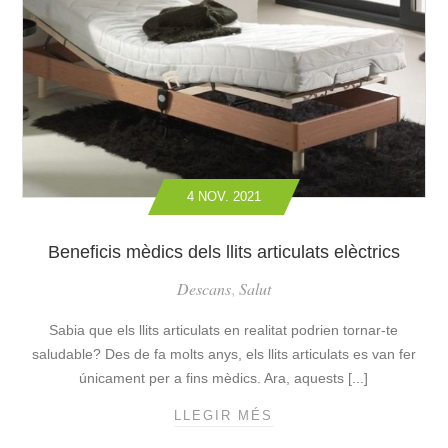
U
U
L
L
A
A
T
T
S
E
E
L
L
È
È
C
C
T
4 NOV. 2021
T
R
R
I
I
Beneficis mèdics dels llits articulats elèctrics
C
C
Descans
Salut
,
S
P
Sabia que els llits articulats en realitat podrien tornar-te
E
saludable? Des de fa molts anys, els llits articulats es van fer
R
únicament per a fins mèdics. Ara, aquests [...]
A
U
LLEGIR MÉS
B
N
E
A