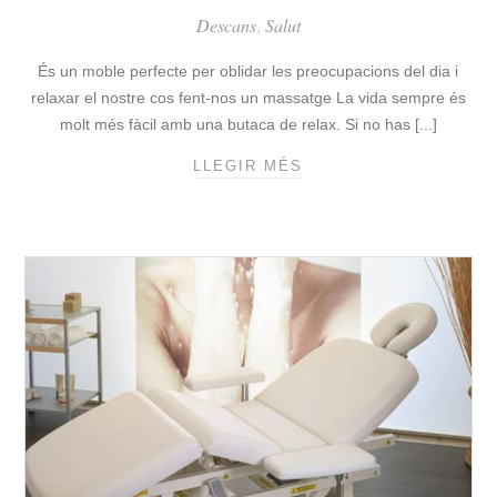
T
Descans
Salut
,
S
A
És un moble perfecte per oblidar les preocupacions del dia i
R
relaxar el nostre cos fent-nos un massatge La vida sempre és
T
molt més fàcil amb una butaca de relax. Si no has [...]
I
C
LLEGIR MÉS
3
U
C
L
L
A
A
T
U
S
S
E
P
L
E
È
R
C
T
T
R
R
I
I
A
C
R
S