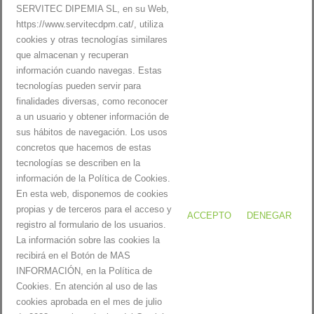
cansat de treball pot ser el millor moment del [...]
C
SERVITEC DIPEMIA SL, en su Web,
A
https://www.servitecdpm.cat/, utiliza
LLEGIR MÉS
3
R
cookies y otras tecnologías similares
C
E
que almacenan y recuperan
L
L
información cuando navegas. Estas
A
A
tecnologías pueden servir para
U
X
finalidades diversas, como reconocer
S
a un usuario y obtener información de
P
sus hábitos de navegación. Los usos
1
2
3
4
5
E
concretos que hacemos de estas
R
tecnologías se describen en la
T
información de la Política de Cookies.
R
En esta web, disponemos de cookies
I
propias y de terceros para el acceso y
A
ACCEPTO
DENEGAR
registro al formulario de los usuarios.
R
La información sobre las cookies la
L
Servitecdpm |
Avís Legal i Política de privacitat
|
Política de cookies
recibirá en el Botón de MAS
A
INFORMACIÓN, en la Política de
B
Cookies. En atención al uso de las
U
cookies aprobada en el mes de julio
T