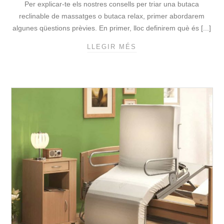
Per explicar-te els nostres consells per triar una butaca
F
E
reclinable de massatges o butaca relax, primer abordarem
S
algunes qüestions prèvies. En primer, lloc definirem què és [...]
S
LLEGIR MÉS
C
I
O
O
N
N
S
A
E
L
L
P
L
L
S
E
P
G
E
A
R
B
T
L
R
E
I
E
A
L
R
È
B
C