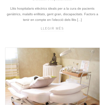
S
Llits hospitalaris elèctrics ideals per a la cura de pacients
I
H
geriàtrics, malalts enllitats, gent gran, discapacitats. Factors a
I
tenir en compte en l’elecció dels llits [...]
D
LLEGIR MÉS
L
R
L
À
I
U
T
L
S
I
H
Q
O
U
S
E
P
S
I
P
T
E
A
R
L
A
A
M
R
A