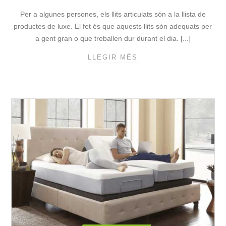
Per a algunes persones, els llits articulats són a la llista de
productes de luxe. El fet és que aquests llits són adequats per
a gent gran o que treballen dur durant el dia. [...]
LLEGIR MÉS
4
C
O
N
S
E
L
L
S
P
E
R
C
O
M
P