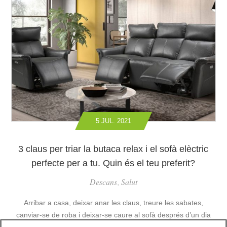
C
R
U
I
L
C
A
A
T
D
E
E
L
M
È
A
C
S
T
S
R
A
5 JUL. 2021
I
T
C
G
G
3 claus per triar la butaca relax i el sofà elèctric
E
I
perfecte per a tu. Quin és el teu preferit?
S
R
O
Descans
Salut
A
,
B
T
U
Arribar a casa, deixar anar les claus, treure les sabates,
O
T
R
canviar-se de roba i deixar-se caure al sofà després d’un dia
A
I