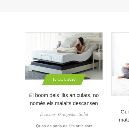
16 OCT. 2020
El boom dels llits articulats, no
només els malalts descansen
Gui
Descans
Ortopèdia
Salut
,
,
mata
Quan es parla de llits articulats