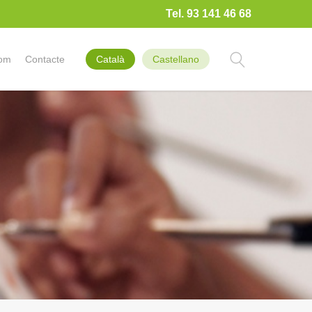
Tel. 93 141 46 68
som
Contacte
Català
Castellano