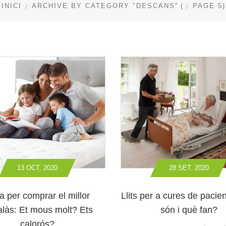
INICI
ARCHIVE BY CATEGORY "DESCANS"
(
PAGE 5
)
13 OCT. 2020
28 SET. 2020
a per comprar el millor
Llits per a cures de pacie
làs: Et mous molt? Ets
són i què fan?
calorós?