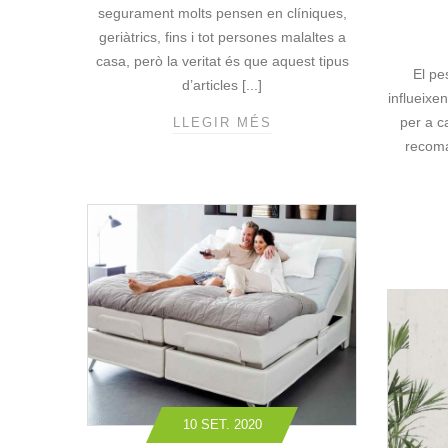
segurament molts pensen en clíniques,
geriàtrics, fins i tot persones malaltes a
casa, però la veritat és que aquest tipus
El pe
d’articles [...]
influeixe
per a c
LLEGIR MÉS
E
L
recoma
B
O
O
M
D
E
L
S
L
L
I
T
10 SET. 2020
S