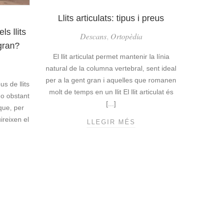
P
E
Llits articulats: tipus i preus
R
ls llits
Descans
Ortopèdia
,
F
 gran?
E
El llit articulat permet mantenir la línia
C
natural de la columna vertebral, sent ideal
T
per a la gent gran i aquelles que romanen
E
s de llits
molt de temps en un llit El llit articulat és
No obstant
[...]
que, per
ireixen el
LLEGIR MÉS
L
L
I
T
S
A
R
T
I
C