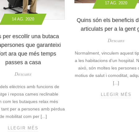
R
17 AG. 2020
D
A
E
R
P
14 AG. 2020
Quins són els beneficis de
E
A
L
articulats per a la gent
C
M
 per escollir una butaca
I
Descans
I
apersones que garanteixi
E
L
N
fort ara que més temps
Normalment, vinculem aquest tipu
L
T
a les habitacions d’un hospital. 
passes a casa
O
S
això, són moltes les persones 
R
Descans
:
motius de salut i comoditat, adqu
M
Q
A
[...]
dels elèctrics amb funcions de
U
T
È
tge i reposa cames reclinable
LLEGIR MÉS
Q
A
S
en com les butaques relax més
U
L
Ó
I
 tant per a persones amb pèrdua
À
N
N
de mobilitat com per [...]
S
I
S
:
Q
LLEGIR MÉS
C
S
E
U
L
Ó
T