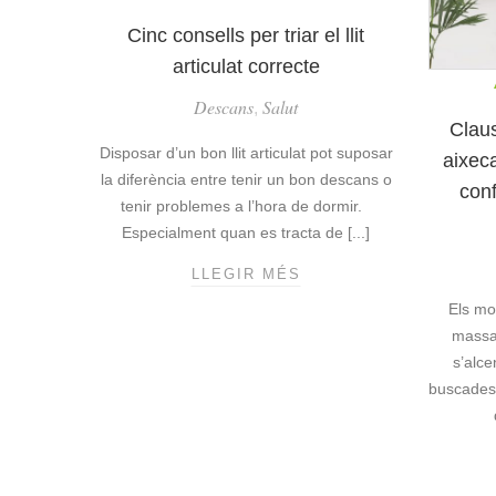
A
R
Cinc consells per triar el llit
T
articulat correcte
I
C
Descans
Salut
,
Claus
U
L
Disposar d’un bon llit articulat pot suposar
aixec
A
la diferència entre tenir un bon descans o
con
T
tenir problemes a l’hora de dormir.
S
Especialment quan es tracta de [...]
,
N
LLEGIR MÉS
C
O
I
Els mo
N
N
massa
O
C
s’alc
M
C
buscades
É
O
S
N
E
S
L
E
S
L