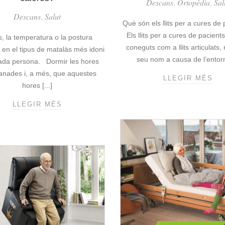
Descans
Ortopèdia
Sal
,
,
Descans
Salut
,
Què són els llits per a cures de
Els llits per a cures de pacient
s, la temperatura o la postura
coneguts com a llits articulats,
n en el tipus de matalàs més idoni
seu nom a causa de l’entorn 
ada persona. Dormir les hores
nades i, a més, que aquestes
LLEGIR MÉS
L
hores [...]
L
I
LLEGIR MÉS
G
T
U
S
I
P
A
E
P
R
E
A
R
C
C
U
O
R
M
E
P
S