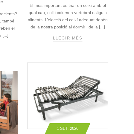
ut
El més important és triar un coixí amb el
qual cap, coll i columna vertebral estiguin
 pacients?
alineats. L’elecció del coixí adequat depèn
s, també
de la nostra posició al dormir i de la [...]
 reben el
[...]
LLEGIR MÉS
C
O
M
T
R
I
A
R
E
L
C
O
I
X
1 SET. 2020
Í