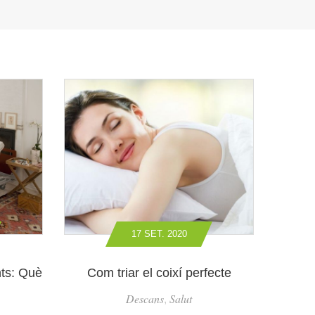
17 SET. 2020
nts: Què
Com triar el coixí perfecte
Descans
Salut
,