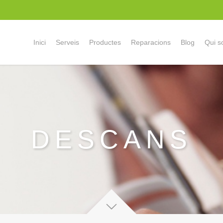
Inici
Serveis
Productes
Reparacions
Blog
Qui 
DESCANS