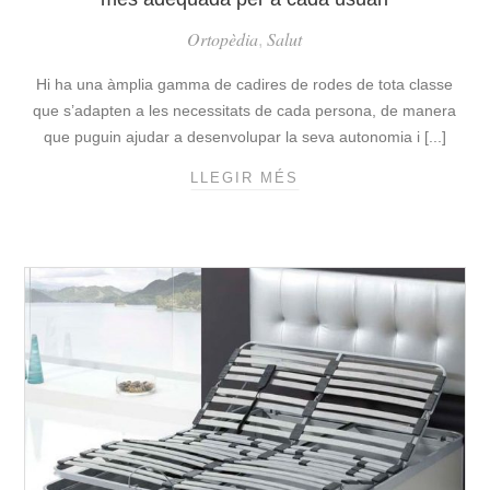
I
Ortopèdia
Salut
L
,
I
Hi ha una àmplia gamma de cadires de rodes de tota classe
T
Z
que s’adapten a les necessitats de cada persona, de manera
A
que puguin ajudar a desenvolupar la seva autonomia i [...]
C
LLEGIR MÉS
C
I
A
Ó
D
D
I
E
R
P
E
A
S
C
D
I
E
E
R
N
O
T
D
S
E
E