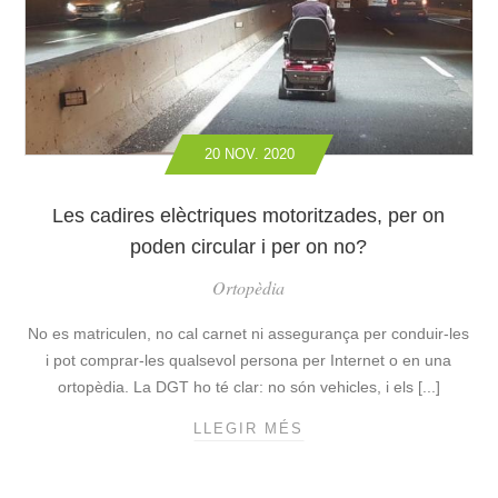
S
T
D
Ó
S
E
N
.
P
E
E
L
R
S
S
B
20 NOV. 2020
O
E
N
N
E
Les cadires elèctriques motoritzades, per on
E
S
poden circular i per on no?
F
A
I
M
Ortopèdia
C
B
I
P
No es matriculen, no cal carnet ni assegurança per conduir-les
S
R
i pot comprar-les qualsevol persona per Internet o en una
D
O
ortopèdia. La DGT ho té clar: no són vehicles, i els [...]
E
B
L
L
LLEGIR MÉS
L
S
E
E
L
M
S
L