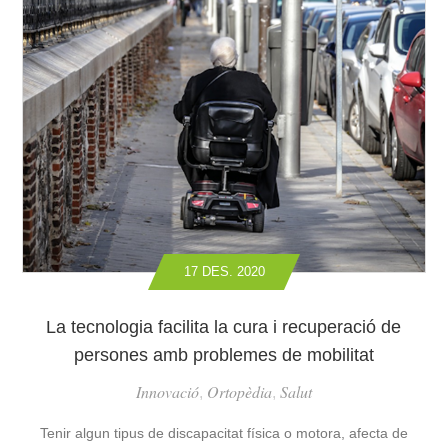
M
I
B
A
M
L
O
L
T
E
O
U
R
G
I
E
S
R
C
I
O
M
O
E
17 DES. 2020
T
N
E
T
R
D
La tecnologia facilita la cura i recuperació de
S
E
persones amb problemes de mobilitat
E
L
L
M
Innovació
Ortopèdia
Salut
,
,
È
A
C
L
Tenir algun tipus de discapacitat física o motora, afecta de