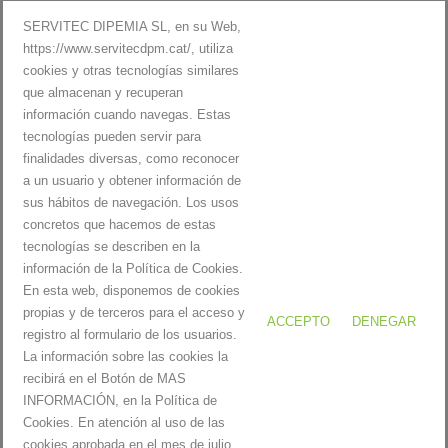
mobilitat reduïda a millorar el seu dia a dia i a [...]
O
SERVITEC DIPEMIA SL, en su Web,
R
https://www.servitecdpm.cat/, utiliza
LLEGIR MÉS
B
I
cookies y otras tecnologías similares
U
T
que almacenan y recuperan
T
Z
información cuando navegas. Estas
A
A
tecnologías pueden servir para
C
D
finalidades diversas, como reconocer
A
E
a un usuario y obtener información de
A
S
sus hábitos de navegación. Los usos
1
2
3
4
5
I
,
concretos que hacemos de estas
X
P
tecnologías se describen en la
E
E
información de la Política de Cookies.
C
R
En esta web, disponemos de cookies
A
O
propias y de terceros para el acceso y
P
ACCEPTO
DENEGAR
N
registro al formulario de los usuarios.
E
P
La información sobre las cookies la
R
Servitecdpm |
Avís Legal i Política de privacitat
|
Política de cookies
O
recibirá en el Botón de MAS
S
D
INFORMACIÓN, en la Política de
O
E
Cookies. En atención al uso de las
N
N
cookies aprobada en el mes de julio
E