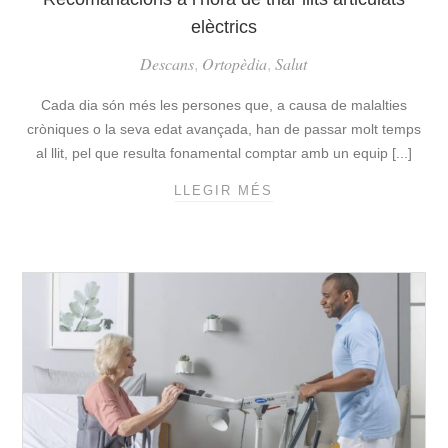
elèctrics
Descans
Ortopèdia
Salut
,
,
Cada dia són més les persones que, a causa de malalties
cròniques o la seva edat avançada, han de passar molt temps
al llit, pel que resulta fonamental comptar amb un equip [...]
LLEGIR MÉS
R
E
C
O
M
A
N
A
C
I
O
N