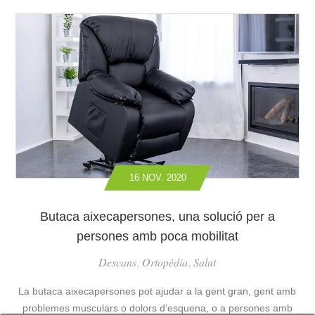
E
C
I
S
A
T
D
D
S
E
I
A
M
R
R
O
E
T
B
S
I
I
E
C
L
L
U
I
È
L
T
C
A
A
T
16 NOV. 2020
T
T
R
S
I
?
Butaca aixecapersones, una solució per a
Q
persones amb poca mobilitat
U
E
Descans
Ortopèdia
Salut
,
,
S
M
La butaca aixecapersones pot ajudar a la gent gran, gent amb
O
problemes musculars o dolors d’esquena, o a persones amb
T