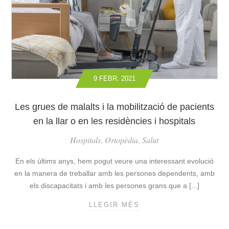
S
A
L
’
H
O
R
9 FEBR. 2021
A
D
E
Les grues de malalts i la mobilització de pacients
T
en la llar o en les residències i hospitals
R
Hospitals
Ortopèdia
I
Salut
,
,
A
En els últims anys, hem pogut veure una interessant evolució
R
L
en la manera de treballar amb les persones dependents, amb
L
els discapacitats i amb les persones grans que a [...]
I
LLEGIR MÉS
L
T
E
S
S
A