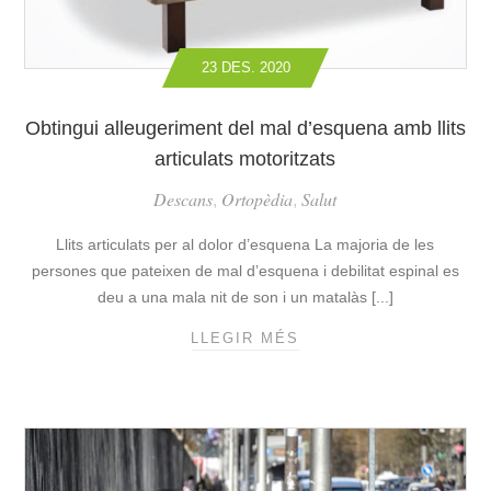
E
P
T
23 DES. 2020
E
N
Obtingui alleugeriment del mal d’esquena amb llits
C
articulats motoritzats
A
D
Descans
Ortopèdia
Salut
,
,
I
R
Llits articulats per al dolor d’esquena La majoria de les
E
persones que pateixen de mal d’esquena i debilitat espinal es
S
deu a una mala nit de son i un matalàs [...]
D
E
LLEGIR MÉS
O
R
B
O
T
D
I
E
N
S
G
A
U