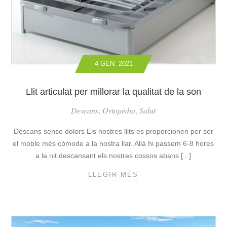
S
N
E
L
L
A
È
L
C
L
T
A
4 GEN. 2021
R
R
I
O
Q
Llit articulat per millorar la qualitat de la son
E
U
N
Descans
Ortopèdia
Salut
,
,
E
L
S
E
Descans sense dolors Els nostres llits es proporcionen per ser
O
S
el moble més còmode a la nostra llar. Allà hi passem 6-8 hores
M
R
a la nit descansant els nostres cossos abans [...]
A
E
N
S
LLEGIR MÉS
L
U
I
L
A
D
I
L
È
T
S
N
A
,
C