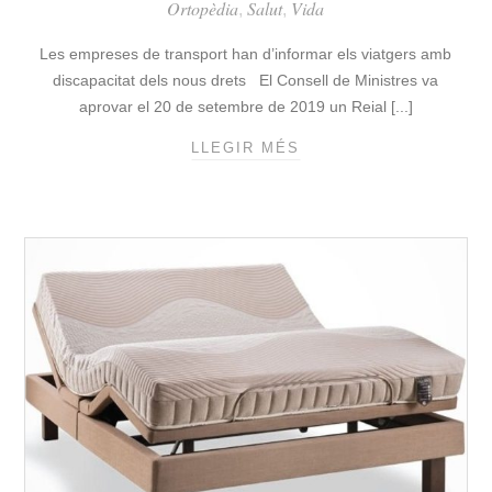
Ortopèdia
Salut
Vida
A
,
,
Q
P
U
Les empreses de transport han d’informar els viatgers amb
E
A
discapacitat dels nous drets El Consell de Ministres va
R
L
A
aprovar el 20 de setembre de 2019 un Reial [...]
I
C
T
LLEGIR MÉS
T
A
A
R
D
T
E
A
D
N
U
E
I
S
L
V
U
A
A
A
S
I
R
O
X
I
N
E
L
L
A
C
C